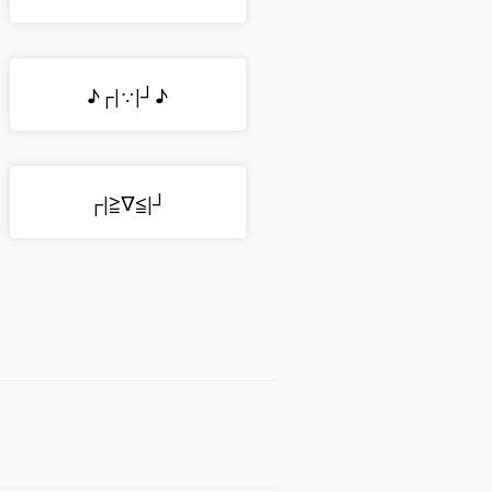
♪┌|∵|┘♪
┌|≧∇≦|┘