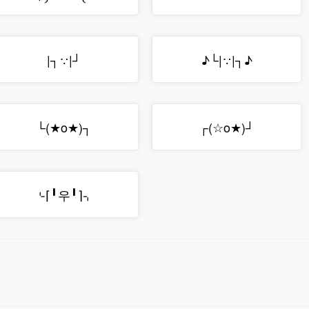
|┐∵|┘
♪└|∵|┐♪
└(★o★)┐
┌(☆o★)┘
⌎⌈╹우╹⌉⌍