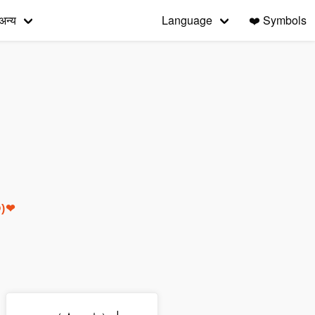
अन्य
Language
❤️
Symbols
•◍)❤