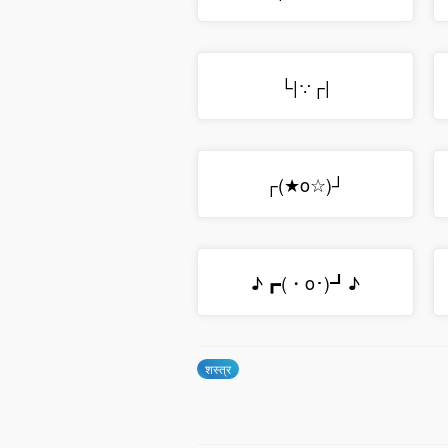
└|∵┌|
┌(★o☆)┘
♪┏(・o･)┛♪
शस्त्र