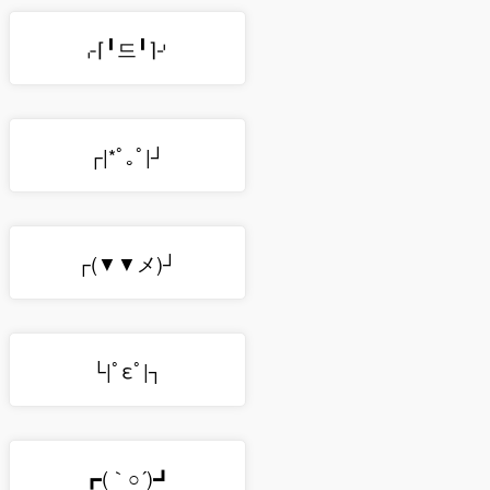
⌌⌈╹드╹⌉⌏
┌|*ﾟ｡ﾟ|┘
┌(▼▼メ)┘
└|ﾟεﾟ|┐
┏(｀○´)┛