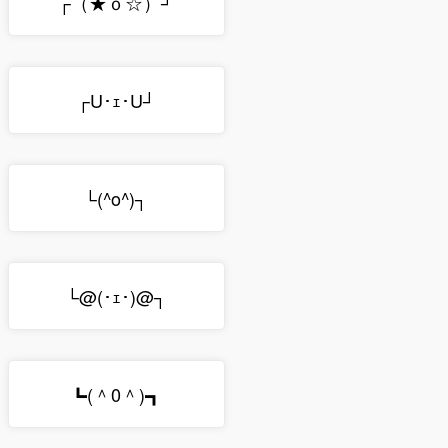
┌（★ｏ☆）┘
┌U･ｪ･U┘
└(^o^)┐
└@(･ｪ･)@┐
┗(＾0＾)┓