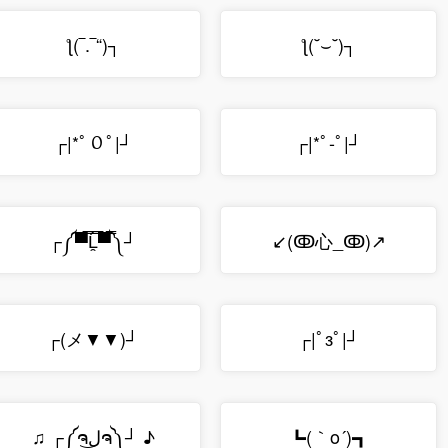
ƪ(‾.‾“)┐
ƪ(˘⌣˘)┐
┌|*ﾟ０ﾟ|┘
┌|*ﾟ-ﾟ|┘
┌༼▀̿̿Ĺ̯̿̿▀̿༽┘
↙(ↂ⼼_ↂ)↗
┌(メ▼▼)┘
┌|ﾟзﾟ|┘
♫ ┌༼ຈل͜ຈ༽┘ ♪
┗(｀o´)┓