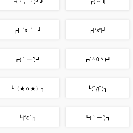
┌(・。・)┘♪
┌(˘⌣˘)ʃ
┌|゜з゜｜┘
┌|°з°|┘
┏(｀ー´)┛
┏(＾0＾)┛
└（★ｏ★）┐
└(ﾟдﾟ)┐
└|°ε°|┐
┗(｀ー´)┓