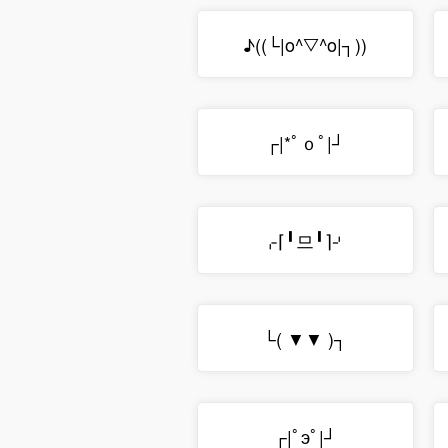
♪((└|o^▽^o|┐))
┌|*ﾟｏﾟ|┘
⌌⌈╹므╹⌉⌏
└( ▼▼ )┐
┌|ﾟэﾟ|┘