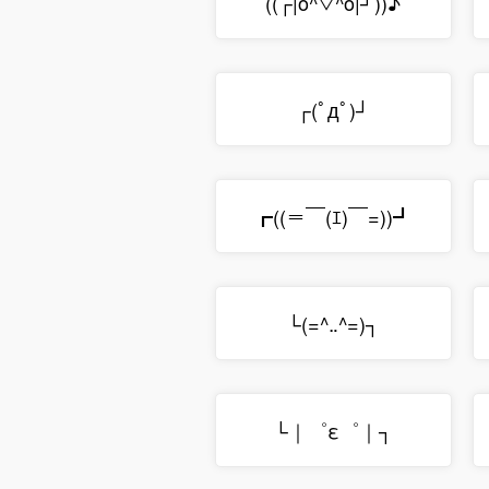
((┌|o^▽^o|┘))♪
┌(ﾟдﾟ)┘
┏((＝￣(ｴ)￣=))┛
└(=^‥^=)┐
└｜゜ε゜｜┐