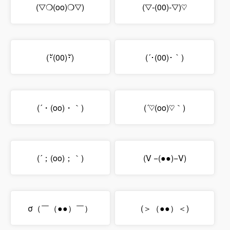
(▽❍(oo)❍▽)
(▽-(00)-▽)♡
(･ั(00)･ั)
(´･(00)･｀)
(´・(oo)・｀)
(´♡(oo)♡｀)
(´；(oo)；｀)
(V −(●●)−V)
σ（￣（●●）￣）
(＞（●●）＜)