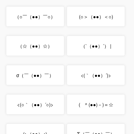
（○￣（●●）￣○）
(○＞（●●）＜○)
（☆（●●）☆）
（`（●●）´） |
σ（￣（●●）￣）
<(｀（●●）´)>
<(○｀（●●）´○)>
( ^ (●●)－)＝☆
(>（●●）<)
Σ（￣（●●）￣）