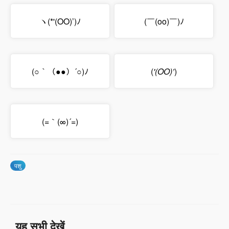
ヽ(*'(OO)’)ﾉ
(￣(oo)￣)ﾉ
(○｀（●●）´○)ﾉ
(
'(OO)’
)
(=｀(∞)´=)
पशु
यह सभी देखें