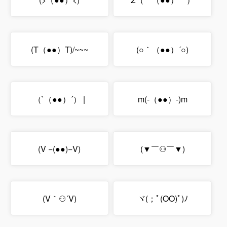
(T（●●）T)/~~~
(○｀（●●）´○)
（`（●●）´） |
m(-（●●）-)m
(V −(●●)−V)
(▼￣⚇￣▼)
(V｀⚇´V)
ヾ(；ﾟ(OO)ﾟ)ﾉ