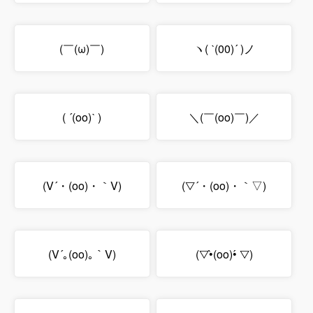
(￣(ω)￣)
ヽ( ˋ(00)´ )ノ
( ´(oo)ˋ )
＼(￣(oo)￣)／
(V´・(oo)・｀V)
(▽´・(oo)・｀▽)
(V´｡(oo)｡｀V)
(▽•̀(oo)•́ ▽)