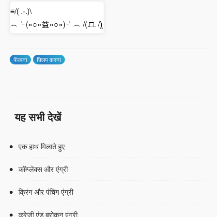
≡/( .-.)\
︵╰(«○»益«○»)╯︵ /(.□. /)̨
फेंकना
फ़्लिप करना
यह सभी देखें
एक हाथ मिलाते हुए
कॉम्प्लेक्स और एंग्री
क्रिंग और पंचिंग एंग्री
क्रेज़ी एंड ब्रोकन एंग्री