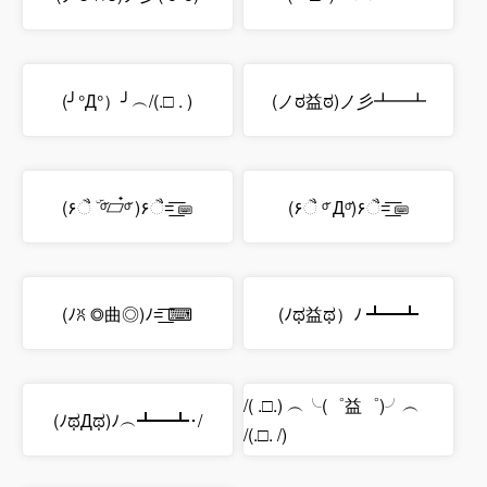
(╯°Д°）╯︵/(.□ . )
(ノಠ益ಠ)ノ彡┻━┻
(۶ૈ ۜ ᵒ̌▱๋ᵒ̌ )۶ૈ=͟͟͞͞ ⌨
(۶ૈ ᵒ̌ Дᵒ̌)۶ૈ=͟͟͞͞ ⌨
(ﾉꐦ ◎曲◎)ﾉ=͟͟͞͞ ⌨
‎(ﾉಥ益ಥ）ﾉ ┻━┻
/( .□.) ︵╰(゜益゜)╯︵
(ﾉಥДಥ)ﾉ︵┻━┻･/
/(.□. /)