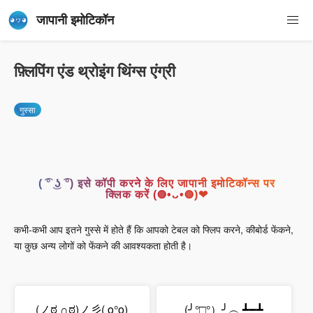
जापानी इमोटिकॉन
फ़्लिपिंग एंड थ्रोइंग थिंग्स एंग्री
गुस्सा
( ͡° ͜ʖ ͡°) इसे कॉपी करने के लिए जापानी इमोटिकॉन्स पर
क्लिक करें (◍•ᴗ•◍)❤
कभी-कभी आप इतने गुस्से में होते हैं कि आपको टेबल को फ्लिप करने, कीबोर्ड फेंकने,
या कुछ अन्य लोगों को फेंकने की आवश्यकता होती है।
(ノಠ ∩ಠ)ノ彡( o°o)
(╯°□°）╯︵ ┻━┻