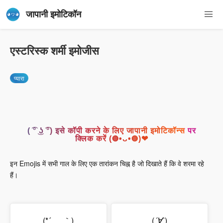
जापानी इमोटिकॉन
एस्टरिस्क शर्मी इमोजीस
प्यारा
( ͡° ͜ʖ ͡°) इसे कॉपी करने के लिए जापानी इमोटिकॉन्स पर
क्लिक करें (◍•ᴗ•◍)❤
इन Emojis में सभी गाल के लिए एक तारांकन चिह्न है जो दिखाते हैं कि वे शरमा रहे
हैं।
(*´_ゝ｀)
(
´∀`
)