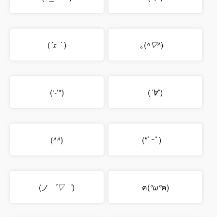
(
´ｪ｀
)
｡(
^▽^
)ゞ
(‘-’*)
(
´∀`
)
(
^^
)
(*ﾟｰﾟ)ゞ
(ノ
゜▽゜
)
ฅ(
°ω°
ฅ)