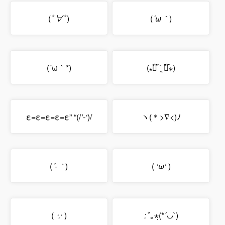
(
ﾟ∀ﾟ
)
(
´ω｀
)
(´ω｀*)
(⁎❝᷀ົ ˙̫ ❝᷀ົ⁎)
ε=ε=ε=ε=ε” “(/
’-‘
)/
ヽ(＊>∇<)ﾉ
(
´-｀
)
(
’ω’
)
(
∵
)
:ﾟ
｡⋆ฺ(*´◡`)